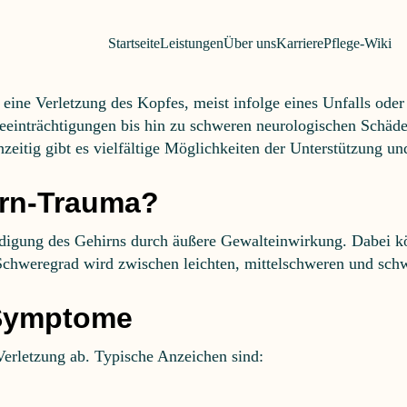
HIRN-TRAUMA 
Zum Inhalt springen
Startseite
Leistungen
Über uns
Karriere
Pflege-Wiki
eine Verletzung des Kopfes, meist infolge eines Unfalls ode
 Beeinträchtigungen bis hin zu schweren neurologischen Schäd
hzeitig gibt es vielfältige Möglichkeiten der Unterstützung un
irn-Trauma?
digung des Gehirns durch äußere Gewalteinwirkung. Dabei kö
 Schweregrad wird zwischen leichten, mittelschweren und sch
 Symptome
rletzung ab. Typische Anzeichen sind: