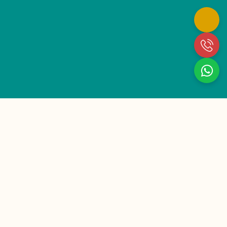
Zugelassen nach §132L SGB V in Niedersachsen
·
bpa-Mitglied
· Versorgung in Niedersachsen
ÜBER 10 JAHRE ERFAHRUNG
Ihr verlässlicher Partner
für außerklinische
Intensivpflege
Der 1A Pflegedienst steht für professionelle
außerklinische Intensivpflege für Kinder und