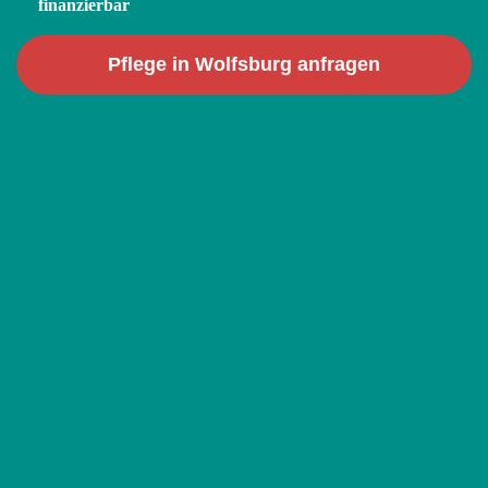
finanzierbar
Pflege in Wolfsburg anfragen
AUSSERKLINISCHE INTENSIVPFLEGE UND B
EATMUNGSPFLEGE
Pflege in Wolfsburg
Der 1A Pflegedienst versorgt Patientinnen und Patienten
im Raum Wolfsburg und pflegt seit 2015 enge
Kooperationen mit dem Klinikum Wolfsburg sowie
weiteren Einrichtungen und Ärzten in der Region. Wir
übernehmen das Entlassmanagement, koordinieren alle
Beteiligten und sorgen für einen nahtlosen Übergang in