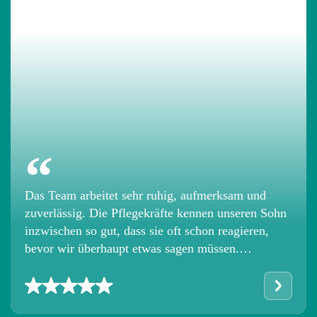
zuverlässig. Die Pflegekräfte kennen unseren Sohn
inzwischen so gut, dass sie oft schon reagieren,
bevor wir überhaupt etwas sagen müssen.
Besonders schätzen wir die klare Kommunikation,
die saubere Dokumentation sowie den
respektvollen Umgang mit unserem Kind und
unserer gesamten Familie.
- Izola
“
Das Team arbeitet sehr ruhig, aufmerksam und
zuverlässig. Die Pflegekräfte kennen unseren Sohn
inzwischen so gut, dass sie oft schon reagieren,
bevor wir überhaupt etwas sagen müssen.
Besonders schätzen wir die klare Kommunikation,
die saubere Dokumentation sowie den
respektvollen Umgang mit unserem Kind und