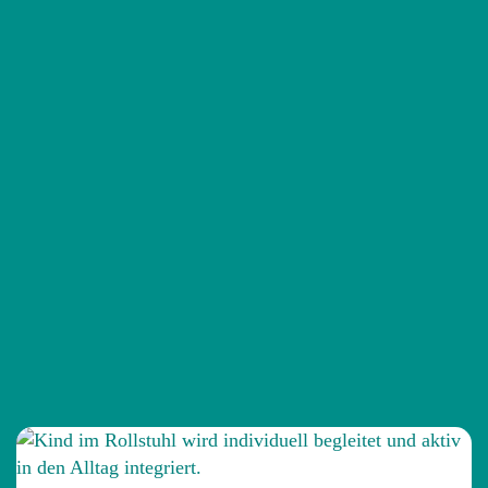
die häusliche Intensivpflege in Wolfsburg. Feste
Ansprechpartnerinnen und ein verlässliches Pflegeteam
geben Ihnen und Ihrer Familie die Sicherheit, die Sie
benötigen.
Pflege in Wolfsburg anfragen
PFLEGE, DIE ANKOMMT
Das sagen Menschen, die
wir begleiten
Das Team arbeitet sehr ruhig, aufmerksam und