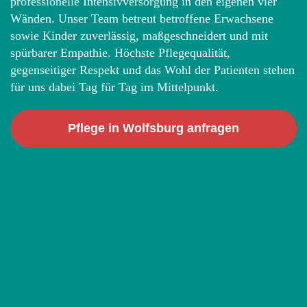
professionelle Intensivversorgung in den eigenen vier
Wänden. Unser Team betreut betroffene Erwachsene
sowie Kinder zuverlässig, maßgeschneidert und mit
spürbarer Empathie. Höchste Pflegequalität,
gegenseitiger Respekt und das Wohl der Patienten stehen
für uns dabei Tag für Tag im Mittelpunkt.
Pflege in Wolfsburg anfragen
Geprüfte Pflegequalität: Note 1,0
Unser Transparenzbericht bestätigt die
Qualitätsnote 1,0 in allen Bereichen – für