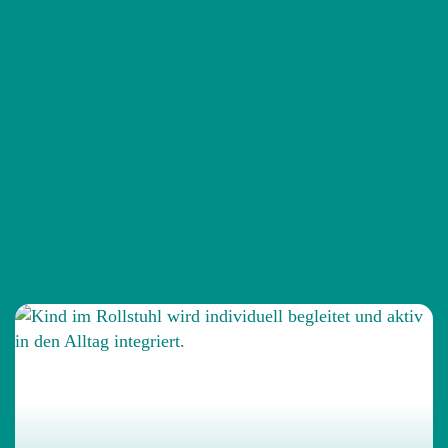
Seite.
Pflege in Hannover anfragen
PFLEGE, DIE ANKOMMT
Das sagen Menschen, die
wir begleiten
Das Team arbeitet sehr ruhig, aufmerksam und
zuverlässig. Die Pflegekräfte kennen unseren Sohn
inzwischen so gut, dass sie oft schon reagieren,
bevor wir überhaupt etwas sagen müssen.
Besonders schätzen wir die klare Kommunikation,