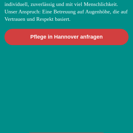
individuell, zuverlässig und mit viel Menschlichkeit.
Unser Anspruch: Eine Betreuung auf Augenhöhe, die auf
Vertrauen und Respekt basiert.
Pflege in Hannover anfragen
Geprüfte Pflegequalität: Note 1,0
Unser Transparenzbericht bestätigt die
Qualitätsnote 1,0 in allen Bereichen – für
Pflege, der Angehörige und Klient*innen seit
vielen Jahren vertrauen.