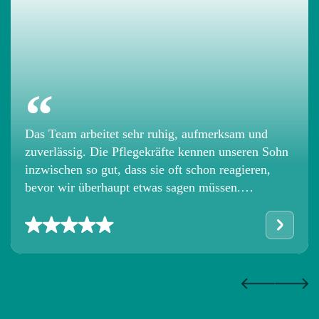
die saubere Dokumentation sowie den
respektvollen Umgang mit unserem Kind und
unserer gesamten Familie.
- Izola
“
Das Team arbeitet sehr ruhig, aufmerksam und
zuverlässig. Die Pflegekräfte kennen unseren Sohn
inzwischen so gut, dass sie oft schon reagieren,
bevor wir überhaupt etwas sagen müssen.
Besonders schätzen wir die klare Kommunikation,
die saubere Dokumentation sowie den
respektvollen Umgang mit unserem Kind und
unserer gesamten Familie.